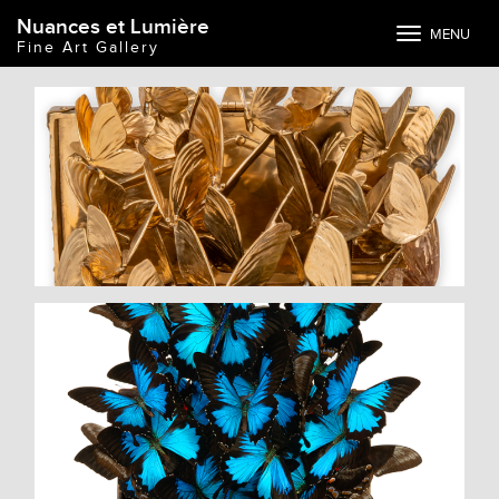
Nuances et Lumière
Toggle
MENU
Fine Art Gallery
navigation