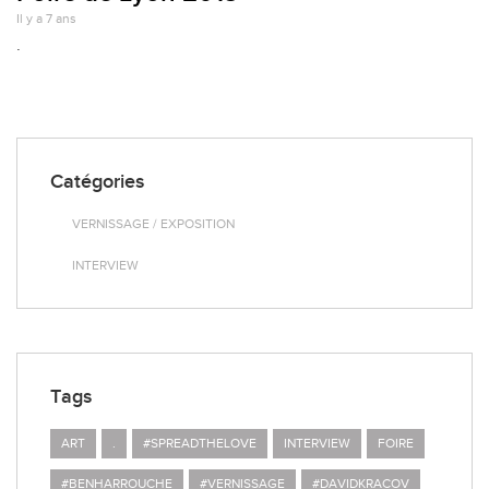
Il y a 7 ans
.
Catégories
VERNISSAGE / EXPOSITION
INTERVIEW
Tags
ART
.
#SPREADTHELOVE
INTERVIEW
FOIRE
#BENHARROUCHE
#VERNISSAGE
#DAVIDKRACOV