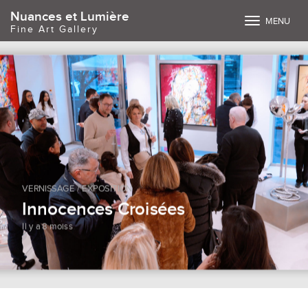
Nuances et Lumière
Toggle
MENU
Fine Art Gallery
navigation
VERNISSAGE / EXPOSITION
Innocences Croisées
Il y a 8 moiss